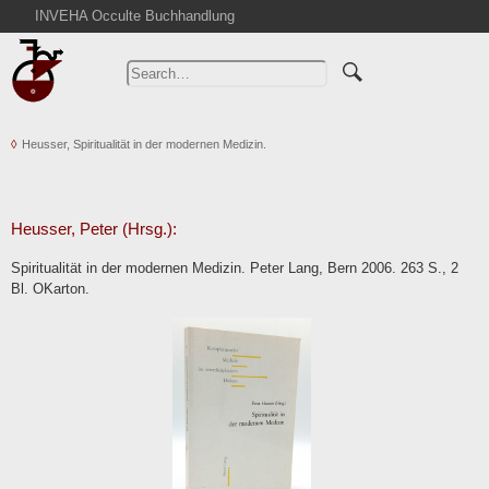
INVEHA Occulte Buchhandlung
Home
Advanced Search
Catalogs
Heusser, Spiritualität in der modernen Medizin.
Cart
News
Purchase
Heusser, Peter (Hrsg.):
Abbreviations
Spiritualität in der modernen Medizin. Peter Lang, Bern 2006. 263 S., 2
Contact
Bl. OKarton.
Terms
Withdrawal
Privacy Policy
Imprint