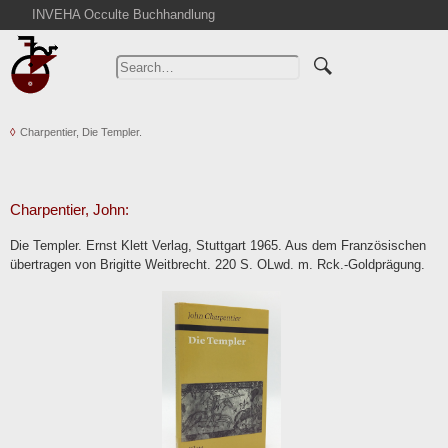
INVEHA Occulte Buchhandlung
Home
Advanced Search
Catalogs
Charpentier, Die Templer.
Cart
News
Purchase
Charpentier, John:
Abbreviations
Die Templer. Ernst Klett Verlag, Stuttgart 1965. Aus dem Französischen
Contact
übertragen von Brigitte Weitbrecht. 220 S. OLwd. m. Rck.-Goldprägung.
Terms
Withdrawal
Privacy Policy
Imprint