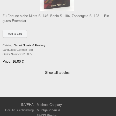
Zu Fortune siehe Miers S. 146. Bonin S. 184, Zondergeld S. 128. – Ein
gutes Exemplar.
Catalog:
Occult Novels & Fantasy
Language:
German (de)
Order Number:
013895
Price: 16,00 €
Show all articles
INVEHA
Michael Caspary
Mühlgäßchen 4
Occulte Buchhandlung
63633 Birstein