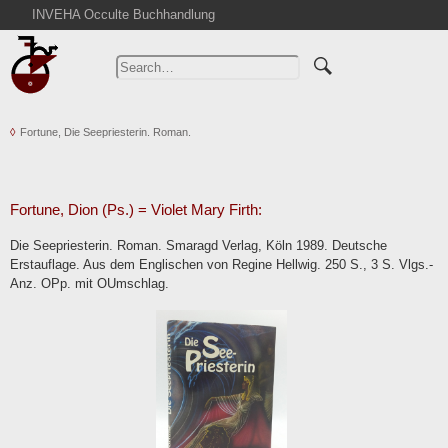
INVEHA Occulte Buchhandlung
Home
Advanced Search
Catalogs
Fortune, Die Seepriesterin. Roman.
Cart
News
Purchase
Fortune, Dion (Ps.) = Violet Mary Firth:
Abbreviations
Die Seepriesterin. Roman. Smaragd Verlag, Köln 1989. Deutsche
Contact
Erstauflage. Aus dem Englischen von Regine Hellwig. 250 S., 3 S. Vlgs.-
Anz. OPp. mit OUmschlag.
Terms
Withdrawal
Privacy Policy
Imprint