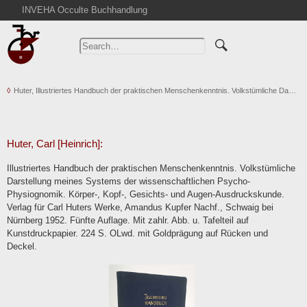
INVEHA Occulte Buchhandlung
Home
Advanced Search
Catalogs
Huter, Illustriertes Handbuch der praktischen Menschenkenntnis. Volkstümliche Da…
Cart
News
Purchase
Huter, Carl [Heinrich]:
Abbreviations
Illustriertes Handbuch der praktischen Menschenkenntnis. Volkstümliche
Contact
Darstellung meines Systems der wissenschaftlichen Psycho-
Physiognomik. Körper-, Kopf-, Gesichts- und Augen-Ausdruckskunde.
Terms
Verlag für Carl Huters Werke, Amandus Kupfer Nachf., Schwaig bei
Withdrawal
Nürnberg 1952. Fünfte Auflage. Mit zahlr. Abb. u. Tafelteil auf
Kunstdruckpapier. 224 S. OLwd. mit Goldprägung auf Rücken und
Privacy Policy
Deckel.
Imprint