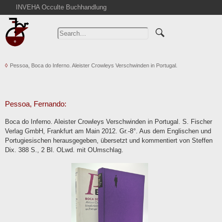
INVEHA Occulte Buchhandlung
Home
Advanced Search
Catalogs
Pessoa, Boca do Inferno. Aleister Crowleys Verschwinden in Portugal.
Cart
News
Purchase
Pessoa, Fernando:
Abbreviations
Boca do Inferno. Aleister Crowleys Verschwinden in Portugal. S. Fischer
Contact
Verlag GmbH, Frankfurt am Main 2012. Gr.-8°. Aus dem Englischen und
Portugiesischen herausgegeben, übersetzt und kommentiert von Steffen
Terms
Dix. 388 S., 2 Bl. OLwd. mit OUmschlag.
Withdrawal
Privacy Policy
Imprint