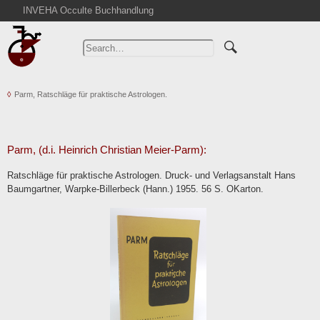
INVEHA Occulte Buchhandlung
Home
Advanced Search
Catalogs
Parm, Ratschläge für praktische Astrologen.
Cart
News
Purchase
Parm, (d.i. Heinrich Christian Meier-Parm):
Abbreviations
Ratschläge für praktische Astrologen. Druck- und Verlagsanstalt Hans
Contact
Baumgartner, Warpke-Billerbeck (Hann.) 1955. 56 S. OKarton.
Terms
Withdrawal
Privacy Policy
Imprint