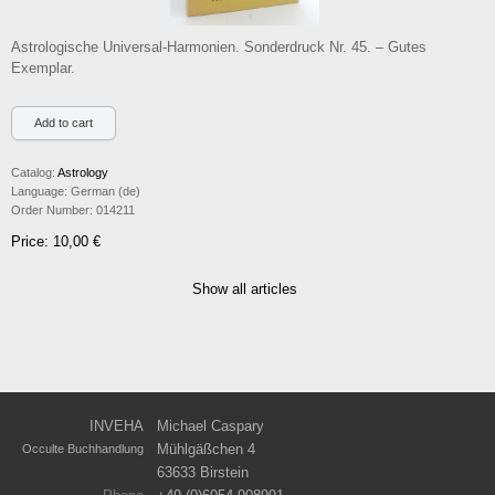
Astrologische Universal-Harmonien. Sonderdruck Nr. 45. – Gutes
Exemplar.
Catalog:
Astrology
Language:
German (de)
Order Number:
014211
Price: 10,00 €
Show all articles
INVEHA
Michael Caspary
Mühlgäßchen 4
Occulte Buchhandlung
63633 Birstein