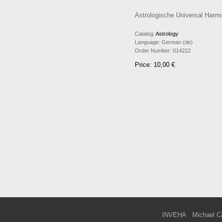
Astrologische Universal Harmo
Catalog:
Astrology
Language:
German (de)
Order Number:
014222
Price: 10,00 €
INVEHA
Michael C