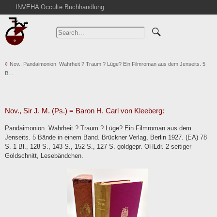
INVEHA Occulte Buchhandlung
Home
Advanced Search
Catalogs
Nov., Pandaimonion. Wahrheit ? Traum ? Lüge? Ein Filmroman aus dem Jenseits. 5
Cart
B…
News
Purchase
Abbreviations
Nov., Sir J. M. (Ps.) = Baron H. Carl von Kleeberg:
Contact
Pandaimonion. Wahrheit ? Traum ? Lüge? Ein Filmroman aus dem
Jenseits. 5 Bände in einem Band. Brückner Verlag, Berlin 1927. (EA) 78
Terms
S. 1 Bl., 128 S., 143 S., 152 S., 127 S. goldgepr. OHLdr. 2 seitiger
Withdrawal
Goldschnitt, Lesebändchen.
Privacy Policy
Imprint