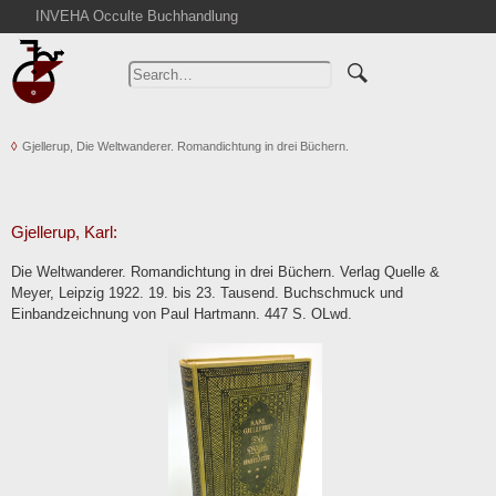
INVEHA Occulte Buchhandlung
Home
Advanced Search
Catalogs
Gjellerup, Die Weltwanderer. Romandichtung in drei Büchern.
Cart
News
Purchase
Gjellerup, Karl:
Abbreviations
Die Weltwanderer. Romandichtung in drei Büchern. Verlag Quelle &
Contact
Meyer, Leipzig 1922. 19. bis 23. Tausend. Buchschmuck und
Einbandzeichnung von Paul Hartmann. 447 S. OLwd.
Terms
Withdrawal
Privacy Policy
Imprint