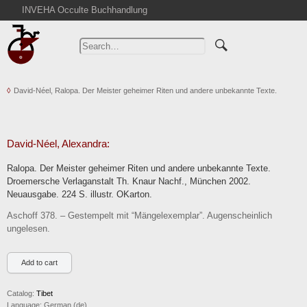
INVEHA Occulte Buchhandlung
Home
Advanced Search
Catalogs
David-Néel, Ralopa. Der Meister geheimer Riten und andere unbekannte Texte.
Cart
News
Purchase
David-Néel, Alexandra:
Abbreviations
Ralopa. Der Meister geheimer Riten und andere unbekannte Texte.
Contact
Droemersche Verlaganstalt Th. Knaur Nachf., München 2002.
Neuausgabe. 224 S. illustr. OKarton.
Terms
Aschoff 378. – Gestempelt mit “Mängelexemplar”. Augenscheinlich
Withdrawal
ungelesen.
Privacy Policy
Imprint
Catalog:
Tibet
Language:
German (de)