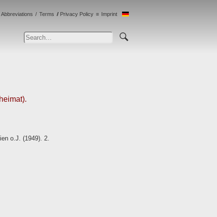
Abbreviations
Terms
Privacy Policy
Imprint
heimat).
en o.J. (1949). 2.