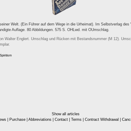
einer Welt. (Ein Führer auf dem Wege in die Urheimat). Im Selbstverlag des 
tändigte Auflage. 80 Abbildungen. 575 S. OHLwd. mit OUmschlag.
von Walter Englert. Umschlag und Rücken mit Bestandsnummer (M 12). Umsch
mplar.
piritism
Show all articles
ews
|
Purchase
|
Abbreviations
|
Contact
|
Terms
|
Contract Withdrawal
|
Cance