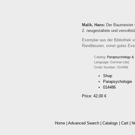
Malik, Hans:
Der Baumeister s
2. neugestaltete und vervolls
Exemplar aus der Bibliothek 
Randläsuren, sonst gutes Exe
Catalog:
Parapsychology & S
Language:
German (de)
Order Number:
014486
Shop
Parapsychologie
014486
Price: 42,00 €
Home
|
Advanced Search
|
Catalogs
|
Cart
|
N