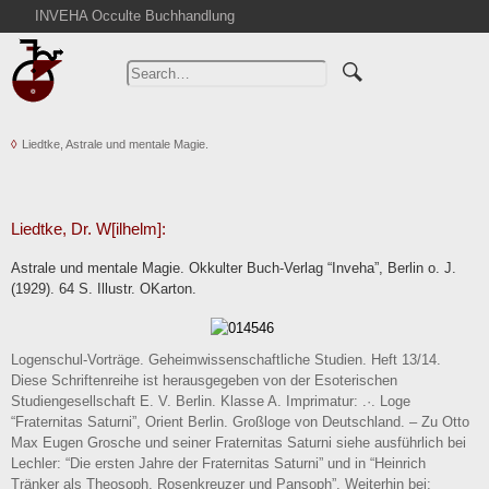
INVEHA Occulte Buchhandlung
Home
Advanced Search
Catalogs
Liedtke, Astrale und mentale Magie.
Cart
News
Purchase
Liedtke, Dr. W[ilhelm]:
Abbreviations
Astrale und mentale Magie. Okkulter Buch-Verlag “Inveha”, Berlin o. J.
Contact
(1929). 64 S. Illustr. OKarton.
Terms
Withdrawal
Logenschul-Vorträge. Geheimwissenschaftliche Studien. Heft 13/14.
Privacy Policy
Diese Schriftenreihe ist herausgegeben von der Esoterischen
Studiengesellschaft E. V. Berlin. Klasse A. Imprimatur: .·. Loge
Imprint
“Fraternitas Saturni”, Orient Berlin. Großloge von Deutschland. – Zu Otto
Max Eugen Grosche und seiner Fraternitas Saturni siehe ausführlich bei
Lechler: “Die ersten Jahre der Fraternitas Saturni” und in “Heinrich
Tränker als Theosoph, Rosenkreuzer und Pansoph”. Weiterhin bei: