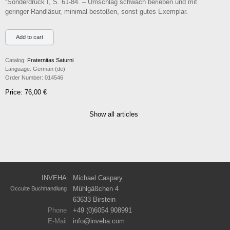
“Sonderdruck I, S. 61-84. – Umschlag schwach berieben und mit
geringer Randläsur, minimal bestoßen, sonst gutes Exemplar.
Catalog:
Fraternitas Saturni
Language:
German (de)
Order Number:
014546
Price: 76,00 €
Show all articles
INVEHA
Michael Caspary
Mühlgäßchen 4
Occulte Buchhandlung
63633 Birstein
Phone
+49 (0)6054 908991
E-Mail
info
inveha.com
(at)