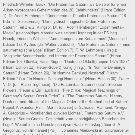
Friedrich-Wilhelm Haack: “Die Fraternitas Saturni als Beispiel für einen
Arkan-Mystogenen Geheimorden des 20. Jahrhunderts” (Hiram Edition
1). Dr. Adolf Hemberger: “Documenta et Ritualia Fraternitas Saturni” 18
Bde. im Selbstverlag. “Der mystisch-magische Orden Fraternitas
Saturni” Teil 1 & 2. Klingsor, Dr. (d.i. Adolf Hemberger: “Experimental-
Magie” (reichhaltiges Material was seinen Ursprung in der FS hat).
Haack, Friedrich-Wilhelm: “Anmerkungen zum Satanismus” (Moonchild-
Edition 17). Aythos [d.i. Walter Jantschik]: “Die Fraternitas Saturni – eine
saturn-magische Loge” (Hiram Edition 7). F. W. Lehmberg (Hrsg.):
“Magische Sonderdrucke und Interna der Fraternitas Saturni” (Hiram
Edition 10). Glowka, Hans-Jürgen: “Deutsche Okkultgruppen 1875-1937”
(Hiram Edition 12). Peter-R(obert) König (Hrsg.): “In Nomine Demiurgie
Saturni” (Hiram Edition 26), “In Nomine Demiurgi Nosferati” (Hiram
Edition 27) u. “In Nomine Demiurgi Homunculi” (Hiram Edition 30). Frater
V. D. [d.i. Ralph Tegtmeier]: “Die Fraternitas Saturni heute”. Stephen
Flowers: “Feuer & Eis” [auch als: “Fire & Ice: Magical Teachings of
Germany’s Secret Occult Order”] u. “The Fraternitas Saturni: History,
Doctrine, and Rituals of the Magical Order of the Brotherhood of Saturn”.
Popiol, Alexander [Ps. = Martin Spanier] u. Schrader, Raimund: “Gregor
A. Gregorius – Mystiker des dunklen Lichtes”. Fraternitas Saturni e.V.
(Hrsg.): “Saturn Gnosis. Festschrift zum achtzigjährigen Bestehen der
Loge”. Weiterhin eine Horoskopanalyse (Radix-Horoskop) über G. A.
Gregorius, von Immanuel [Ps.] = Johannes Maikowski in: Saturnarbeiter