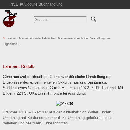
INVEHA Occulte Buchhandlung
Home
Advanced Search
Catalogs
Lambert, Geheimnisvolle Tatsachen. Gemeinverständliche Darstellung der
Cart
Ergebniss…
News
Purchase
Abbreviations
Lambert, Rudolf:
Contact
Geheimnisvolle Tatsachen. Gemeinverständliche Darstellung der
Ergebnisse des experimentellen Okkultismus und Spiritismus.
Terms
Süddeutsches Verlagshaus G.m.b.H., Leipzig 1922. 7.-11. Tausend. Mit
Withdrawal
Bildern. 224 S. OKarton mit montierter Abbildung.
Privacy Policy
Imprint
Crabtree 1801. – Exemplar aus der Bibliothek von Walter Englert.
Umschlag mit Bestandsnummer (L 5). Umschlag gebräunt, leicht
berieben und bestoßen. Unbeschnitten.