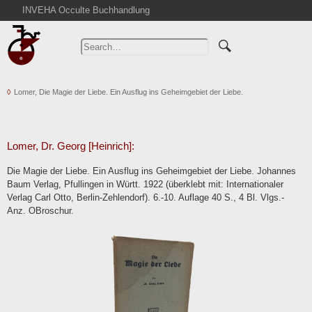
INVEHA Occulte Buchhandlung
Home
Advanced Search
Catalogs
Lomer, Die Magie der Liebe. Ein Ausflug ins Geheimgebiet der Liebe.
Cart
News
Purchase
Lomer, Dr. Georg [Heinrich]:
Abbreviations
Die Magie der Liebe. Ein Ausflug ins Geheimgebiet der Liebe. Johannes
Contact
Baum Verlag, Pfullingen in Württ. 1922 (überklebt mit: Internationaler
Verlag Carl Otto, Berlin-Zehlendorf). 6.-10. Auflage 40 S., 4 Bl. Vlgs.-
Terms
Anz. OBroschur.
Withdrawal
Privacy Policy
Imprint