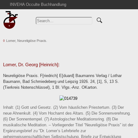
INVEHA Occulte Buchhandlung
Home
Advanced Search
Catalogs
Lomer, Neureligiöse Praxis.
Cart
News
Purchase
Lomer, Dr. Georg [Heinrich]:
Abbreviations
Neureligiöse Praxis. F[riedrich] E[duard] Baumanns Verlag / Lothar
Contact
Baumann, Bad Schmiedeberg und Leipzig 1926. 24, [1], S, 13 S.
(Tierkreis Notenschlüssel), 1 Bl. Vlgs.-Anz. OKarton.
Terms
Withdrawal
Privacy Policy
Inhalt: (1) Gott und Gesetz. (2) Vom häuslichen Priestertum. (3) Der
neue Ahnenkult. (4) Vom Hochamt des Altars. (5) Die Sonnenverehrung.
Imprint
(6) Der Sonnentempel. (7) Astrologischer Meditationsring. (8) Die
musikalische Meditation. – Vorliegender Titel “Neureligiöse Praxis” ist der
Ergänzungsbrief zu “Dr. Lomer’s Lehrbriefe zur
geheimwissenschaftlichen Selbstschulung. Briefe zur Entwicklung