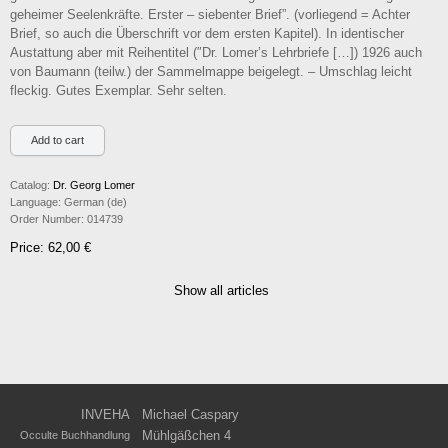
geheimer Seelenkräfte. Erster – siebenter Brief”. (vorliegend = Achter
Brief, so auch die Überschrift vor dem ersten Kapitel). In identischer
Austattung aber mit Reihentitel (″Dr. Lomer’s Lehrbriefe […]) 1926 auch
von Baumann (teilw.) der Sammelmappe beigelegt. – Umschlag leicht
fleckig. Gutes Exemplar. Sehr selten.
Catalog:
Dr. Georg Lomer
Language:
German (de)
Order Number:
014739
Price: 62,00 €
Show all articles
INVEHA
Michael Caspary
Mühlgäßchen 4
Occulte Buchhandlung