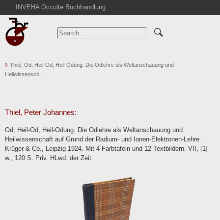
INVEHA Occulte Buchhandlung
Home
Advanced Search
Catalogs
Thiel, Od, Heil-Od, Heil-Odung. Die Odlehre als Weltanschauung und
Cart
Heilwissensch…
News
Purchase
Abbreviations
Thiel, Peter Johannes:
Contact
Od, Heil-Od, Heil-Odung. Die Odlehre als Weltanschauung und
Heilwissenschaft auf Grund der Radium- und Ionen-Elektronen-Lehre.
Terms
Krüger & Co., Leipzig 1924. Mit 4 Farbtafeln und 12 Textbildern. VII, [1]
Withdrawal
w., 120 S. Priv. HLwd. der Zeit
Privacy Policy
Imprint