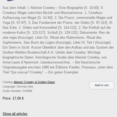
Aus dem Inhalt: I. Aleister Crowley – Eine Biographie [S. 15-50]. II.
Crowleys Magie zwischen Mystik und Messianismus. 1. Crowleys
Auffassung von Magie [S. 51-66]. 2. Die Praxis: zeremonielle Magie und
Yoga [S. 67-97]. 3. Das Fundament der Praxis: der Orden [S. 97-113]. III.
Das Erbe. 1. Orden und Konventikel [S. 114-122]. 2. Der Einfluß auf die
moderne Kultur [S. 123-127]. Schluß [S. 129-132]. Dokumente: Rex de
arte regia (Auszüge). Liber Oz. Ritual des Rubinsterns. Ritual des
Saphirsterns. Das Buch der Lügen (Auszüge). Liber IV, Teil I (Auszüge).
Ein Stern in Sicht. Kurzer Überblick über den Aufbau und das System der
Großen Weißen Bruderschaft A.A. Urteile über Crowley. Wichtige
biographische Daten. Astrologische Studie über Aleister Crowley, von
Anne-Laure d´Apremont. Literaturverzeichnis. – Die französische
Originalausgabe erschien 1995 bei Éditions Pardès, Puiseaux, unter dem
Titel “Qui suis-je? Crowley”. – Ein gutes Exemplar.
Catalog:
Aleister Crowley & Golden Dawn
Language:
German (de)
Order Number:
014988
Price: 17,00 €
Show all articles