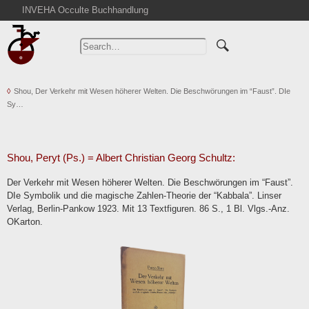
INVEHA Occulte Buchhandlung
Home
Advanced Search
Catalogs
Shou, Der Verkehr mit Wesen höherer Welten. Die Beschwörungen im “Faust”. DIe
Cart
Sy…
News
Purchase
Abbreviations
Shou, Peryt (Ps.) = Albert Christian Georg Schultz:
Contact
Der Verkehr mit Wesen höherer Welten. Die Beschwörungen im “Faust”.
DIe Symbolik und die magische Zahlen-Theorie der “Kabbala”. Linser
Terms
Verlag, Berlin-Pankow 1923. Mit 13 Textfiguren. 86 S., 1 Bl. Vlgs.-Anz.
Withdrawal
OKarton.
Privacy Policy
Imprint