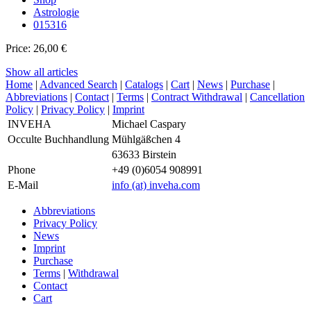
Astrologie
015316
Price: 26,00 €
Show all articles
Home
|
Advanced Search
|
Catalogs
|
Cart
|
News
|
Purchase
|
Abbreviations
|
Contact
|
Terms
|
Contract Withdrawal
|
Cancellation
Policy
|
Privacy Policy
|
Imprint
INVEHA
Michael Caspary
Occulte Buchhandlung
Mühlgäßchen 4
63633 Birstein
Phone
+49 (0)6054 908991
E-Mail
info
(at)
inveha.com
Abbreviations
Privacy Policy
News
Imprint
Purchase
Terms
|
Withdrawal
Contact
Cart