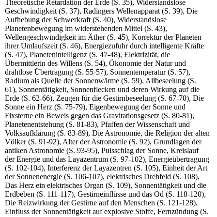
Theoretische Retardation der Erde (S. 35), Widerstandslose
Geschwindigkeit (S. 37), Radingers Wellenapparat (S. 39), Die
Aufhebung der Schwerkraft (S. 40), Widerstandslose
Planetenbewegung im widerstehenden Mittel (S. 43),
Wellengeschwindigkeit im Äther (S. 45), Korrektur der Planeten
ihrer Umlaufszeit (S. 46), Energiezufuhr durch intelligente Kräfte
(S. 47), Planetenintelligenz (S. 47-48), Elektrizität, die
Übermittlerin des Willens (S. 54), Ökonomie der Natur und
drahtlose Übertragung (S. 55-57), Sonnentemperatur (S. 57),
Radium als Quelle der Sonnenwärme (S. 59), Allbeseelung (S.
61), Sonnentätigkeit, Sonnenflecken und deren Wirkung auf die
Erde (S. 62-66), Zeugen für die Gestirnbeseelung (S. 67-70), Die
Sonne ein Herz (S. 75-79), Eigenbewegung der Sonne und
Fixsterne ein Beweis gegen das Gravitationsgesetz (S. 80-81),
Planetenentstehung (S. 81-83), Pfaffen der Wissenschaft und
Volksaufklärung (S. 83-89), Die Astronomie, die Religion der alten
Völker (S. 91-92), Alter der Astronomie (S. 92), Grundlagen der
antiken Astronomie (S. 93-95), Pulsschlag der Sonne, Kreislauf
der Energie und das Layazentrum (S. 97-102), Energieübertragung
(S. 102-104), Interferenz der Layazentren (S. 105), Einheit der Art
der Sonnenenergie (S. 106-107), elektrisches Drehfeld (S. 108),
Das Herz ein elektrisches Organ (S. 109), Sonnentätigkeit und die
Erdbeben (S. 111-117), Gestirneinflüsse und das Od (S. 118-120),
Die Reizwirkung der Gestirne auf den Menschen (S. 121-128),
Einfluss der Sonnentätigkeit auf explosive Stoffe, Fernzündung (S.