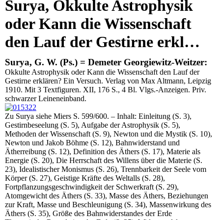
Surya, Okkulte Astrophysik
Advanced Search
oder Kann die Wissenschaft
Catalogs
den Lauf der Gestirne erkl…
Cart
News
Surya, G. W. (Ps.) = Demeter Georgiewitz-Weitzer:
Purchase
Okkulte Astrophysik oder Kann die Wissenschaft den Lauf der
Gestirne erklären? Ein Versuch. Verlag von Max Altmann, Leipzig
Abbreviations
1910. Mit 3 Textfiguren. XII, 176 S., 4 Bl. Vlgs.-Anzeigen. Priv.
Contact
schwarzer Leineneinband.
Terms
Zu Surya siehe Miers S. 599/600. – Inhalt: Einleitung (S. 3),
Gestirnbeseelung (S. 5), Aufgabe der Astrophysik (S. 5),
Withdrawal
Methoden der Wissenschaft (S. 9), Newton und die Mystik (S. 10),
Privacy Policy
Newton und Jakob Böhme (S. 12), Bahnwiderstand und
Ätherreibung (S. 12), Definition des Äthers (S. 17), Materie als
Imprint
Energie (S. 20), Die Herrschaft des Willens über die Materie (S.
23), Idealistischer Monismus (S. 26), Trennbarkeit der Seele vom
Körper (S. 27), Geistige Kräfte des Weltalls (S. 28),
Fortpflanzungsgeschwindigkeit der Schwerkraft (S. 29),
Atomgewicht des Äthers (S. 33), Masse des Äthers, Beziehungen
zur Kraft, Masse und Beschleunigung (S. 34), Massenwirkung des
Äthers (S. 35), Größe des Bahnwiderstandes der Erde