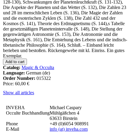
128-130), Schwankungen der Planetenleuchtkraft (S. 131-132),
Die Aspekte der Planeten und das Wetter (S. 132), Die Zahlen 23
und 28 im menschlichen Leben (S. 136), Die Magie der Zahlen
und die esoterischen Zyklen (S. 138), Die Zahl 432 und der
Kosmos (S. 141), Theorie des Erdmagnetismu (S. 144),s Tabelle
der gesetzmäßigen Planetenintervalle (S. 148), Die Stellung der
gegenwärtigen Astronomie (S. 153), Die Astronomie und die
Metaphysik (S. 161), Die Entstehung des Lebens und die indisch-
tibetanische Philosophie (S. 164), Schluß. – Einband leicht
berieben und bestoßen. Rückengewebe mit kl. Einriss. Ein gutes
Exemplar.
Catalog:
Magic & Occulta
Language:
German (de)
Order Number:
015322
Price: 60,00 €
Show all articles
INVEHA
Michael Caspary
Occulte Buchhandlung
Mühlgäßchen 4
63633 Birstein
Phone
+49 (0)6054 908991
E-Mail
info
(at)
inveha.com