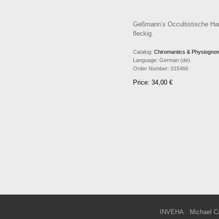
Geßmann’s Occultistische Handb
fleckig.
Catalog:
Chiromantics & Physiogno
Language:
German (de)
Order Number:
015466
Price: 34,00 €
INVEHA
Michael C