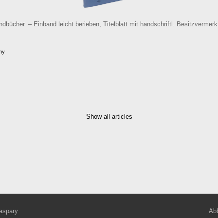
ücher. – Einband leicht berieben, Titelblatt mit handschriftl. Besitzvermerk.
my
Show all articles
aspary
Abb