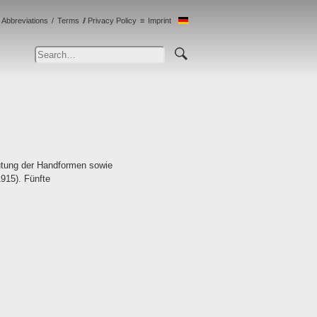
Abbreviations
Terms
Privacy Policy
Imprint
utung der Handformen sowie
1915). Fünfte