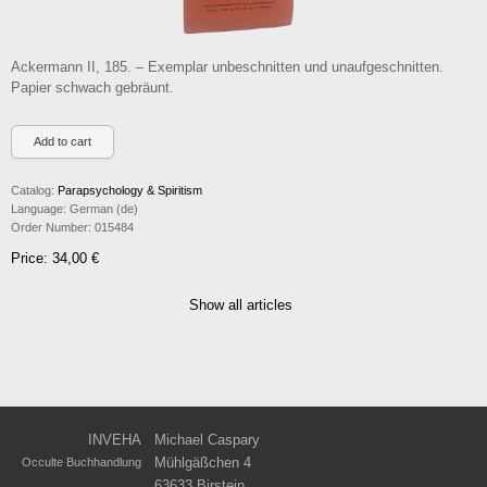
Ackermann II, 185. – Exemplar unbeschnitten und unaufgeschnitten.
Papier schwach gebräunt.
Catalog:
Parapsychology & Spiritism
Language:
German (de)
Order Number:
015484
Price: 34,00 €
Show all articles
INVEHA
Michael Caspary
Mühlgäßchen 4
Occulte Buchhandlung
63633 Birstein