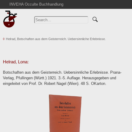
INVEHA Occulte Buchhandlung
Home
Advanced Search
Catalogs
Helrad, Botschaften aus dem Geisterreich. Uebersinnliche Erlebnisse.
Cart
News
Purchase
Helrad, Lona:
Abbreviations
Botschaften aus dem Geisterreich. Uebersinnliche Erlebnisse. Prana-
Contact
Verlag, Pfullingen (Württ.) 1921. 3.-5. Auflage. Herausgegeben und
eingeleitet von Prof. Dr. Robert Nagel (Wien). 48 S. OKarton.
Terms
Withdrawal
Privacy Policy
Imprint