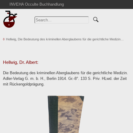
INVEHA Occulte Buchhandlung
Home
Advanced Search
Catalogs
Hellwig, Die Bedeutung des kriminellen Aberglaubens für die gerichtliche Medizin…
Cart
News
Purchase
Hellwig, Dr. Albert:
Abbreviations
Die Bedeutung des kriminellen Aberglaubens für die gerichtliche Medizin.
Contact
Adler-Verlag G. m. b. H., Berlin 1914. Gr.-8°. 133 S. Priv. HLwd. der Zeit
mit Rückengoldprägung.
Terms
Withdrawal
Privacy Policy
Imprint