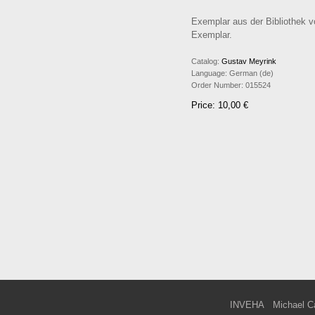
Exemplar aus der Bibliothek v
Exemplar.
Catalog:
Gustav Meyrink
Language:
German (de)
Order Number:
015524
Price: 10,00 €
INVEHA
Michael C