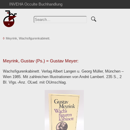
INVEHA Occulte Buchhandlung
Home
Advanced Search
Catalogs
Meyrink, Wachsfigurenkabinett.
Cart
News
Purchase
Meyrink, Gustav (Ps.) = Gustav Meyer:
Abbreviations
Wachsfigurenkabinett. Verlag Albert Langen u. Georg Müller, München –
Contact
Wien 1985. Mit zahlreichen Illustrationen von André Lambert. 235 S., 2
Bl. Vlgs.-Anz. OLwd. mit OUmschlag.
Terms
Withdrawal
Privacy Policy
Imprint