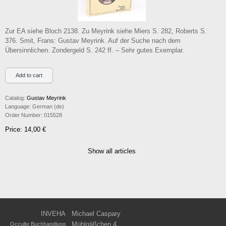
Zur EA siehe Bloch 2138. Zu Meyrink siehe Miers S. 282, Roberts S.
376. Smit, Frans: Gustav Meyrink. Auf der Suche nach dem
Übersinnlichen. Zondergeld S. 242 ff. – Sehr gutes Exemplar.
Catalog:
Gustav Meyrink
Language:
German (de)
Order Number:
015528
Price: 14,00 €
Show all articles
INVEHA
Michael Caspary
Mühlgäßchen 4
Occulte Buchhandlung