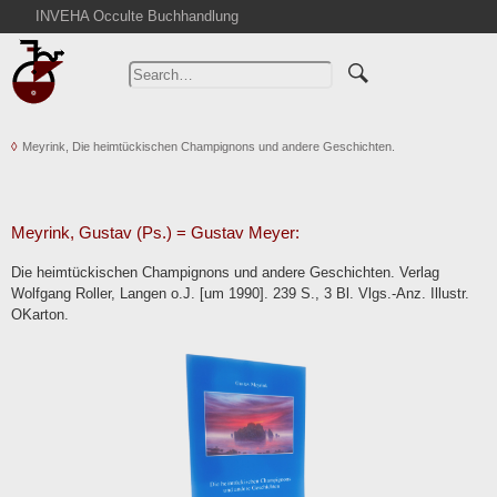
INVEHA Occulte Buchhandlung
Home
Advanced Search
Catalogs
Meyrink, Die heimtückischen Champignons und andere Geschichten.
Cart
News
Purchase
Meyrink, Gustav (Ps.) = Gustav Meyer:
Abbreviations
Die heimtückischen Champignons und andere Geschichten. Verlag
Contact
Wolfgang Roller, Langen o.J. [um 1990]. 239 S., 3 Bl. Vlgs.-Anz. Illustr.
OKarton.
Terms
Withdrawal
Privacy Policy
Imprint