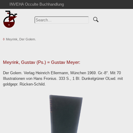
INVEHA Occulte Buchhandlung
Home
Advanced Search
Catalogs
Meyrink, Der Golem.
Cart
News
Purchase
Meyrink, Gustav (Ps.) = Gustav Meyer:
Abbreviations
Der Golem. Verlag Heinrich Ellermann, München 1969. Gr.-8°. Mit 70
Contact
Illustrationen von Hans Fronius. 333 S., 1 Bl. Dunkelgrüner OLwd. mit
goldgepr. Rücken-Schild.
Terms
Withdrawal
Privacy Policy
Imprint