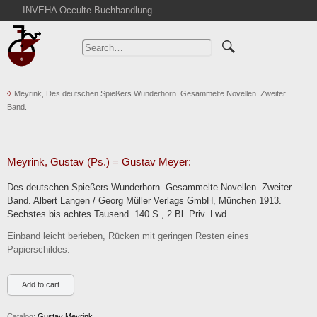
INVEHA Occulte Buchhandlung
Home
Advanced Search
Catalogs
Meyrink, Des deutschen Spießers Wunderhorn. Gesammelte Novellen. Zweiter
Cart
Band.
News
Purchase
Abbreviations
Meyrink, Gustav (Ps.) = Gustav Meyer:
Contact
Des deutschen Spießers Wunderhorn. Gesammelte Novellen. Zweiter
Band. Albert Langen / Georg Müller Verlags GmbH, München 1913.
Terms
Sechstes bis achtes Tausend. 140 S., 2 Bl. Priv. Lwd.
Withdrawal
Einband leicht berieben, Rücken mit geringen Resten eines
Privacy Policy
Papierschildes.
Imprint
Catalog:
Gustav Meyrink