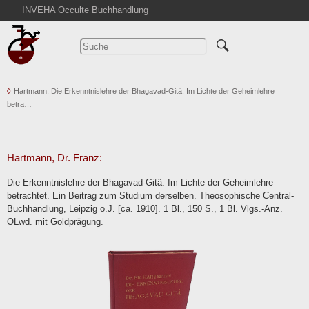
INVEHA Occulte Buchhandlung
Startseite
Detailsuche
Kataloge
Hartmann, Die Erkenntnislehre der Bhagavad-Gitâ. Im Lichte der Geheimlehre
Warenkorb
betra…
Aktuelles
Ankauf
Abkürzungen
Hartmann, Dr. Franz:
Kontakt
Die Erkenntnislehre der Bhagavad-Gitâ. Im Lichte der Geheimlehre
betrachtet. Ein Beitrag zum Studium derselben. Theosophische Central-
AGB
Buchhandlung, Leipzig o.J. [ca. 1910]. 1 Bl., 150 S., 1 Bl. Vlgs.-Anz.
Widerruf
OLwd. mit Goldprägung.
Datenschutz
Impressum