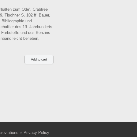
rhalten zum Ode”. Crabtree
. Tischner S. 102 ff. Bauer,
 Bibliographie und
chaftler des 19. Jahrhunderts
n Farbstoffe und des Benzins –
inband leicht berieben,
reviations
Privacy Policy