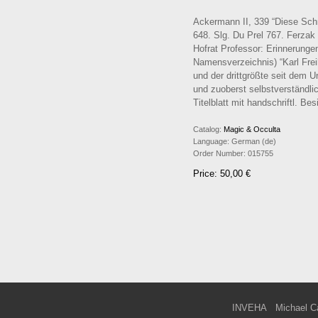
Ackermann II, 339 “Diese Schr
648. Slg. Du Prel 767. Ferzak
Hofrat Professor: Erinnerunge
Namensverzeichnis) “Karl Frei
und der drittgrößte seit dem 
und zuoberst selbstverständlic
Titelblatt mit handschriftl. Be
Catalog:
Magic & Occulta
Language:
German (de)
Order Number:
015755
Price: 50,00 €
INVEHA
Michael C