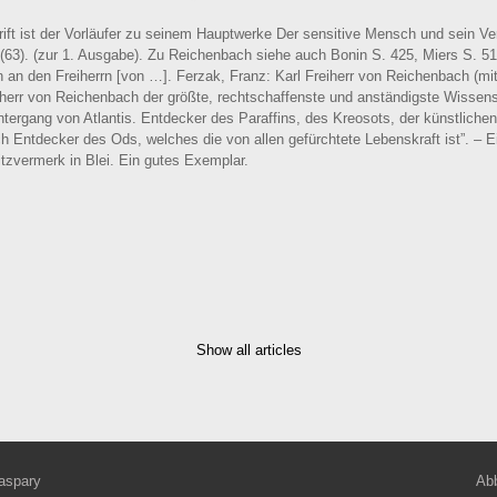
ift ist der Vorläufer zu seinem Hauptwerke Der sensitive Mensch und sein Ve
 (63). (zur 1. Ausgabe). Zu Reichenbach siehe auch Bonin S. 425, Miers S. 519
n an den Freiherrn [von …]. Ferzak, Franz: Karl Freiherr von Reichenbach (mit
herr von Reichenbach der größte, rechtschaffenste und anständigste Wissens
Untergang von Atlantis. Entdecker des Paraffins, des Kreosots, der künstliche
h Entdecker des Ods, welches die von allen gefürchtete Lebenskraft ist”. – E
sitzvermerk in Blei. Ein gutes Exemplar.
Show all articles
aspary
Abb