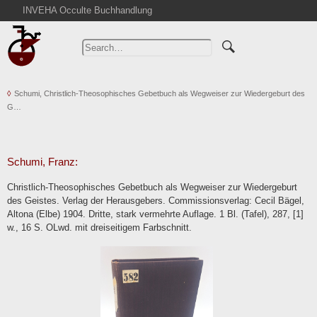
INVEHA Occulte Buchhandlung
Home
Advanced Search
Catalogs
Schumi, Christlich-Theosophisches Gebetbuch als Wegweiser zur Wiedergeburt des
Cart
G…
News
Purchase
Abbreviations
Schumi, Franz:
Contact
Christlich-Theosophisches Gebetbuch als Wegweiser zur Wiedergeburt
des Geistes. Verlag der Herausgebers. Commissionsverlag: Cecil Bägel,
Terms
Altona (Elbe) 1904. Dritte, stark vermehrte Auflage. 1 Bl. (Tafel), 287, [1]
Withdrawal
w., 16 S. OLwd. mit dreiseitigem Farbschnitt.
Privacy Policy
Imprint