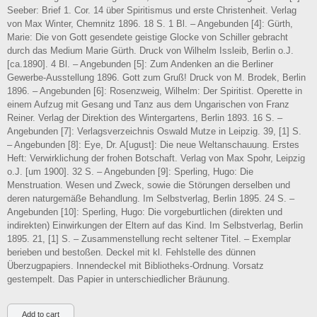
Seeber: Brief 1. Cor. 14 über Spiritismus und erste Christenheit. Verlag
von Max Winter, Chemnitz 1896. 18 S. 1 Bl. – Angebunden [4]: Gürth,
Marie: Die von Gott gesendete geistige Glocke von Schiller gebracht
durch das Medium Marie Gürth. Druck von Wilhelm Issleib, Berlin o.J.
[ca.1890]. 4 Bl. – Angebunden [5]: Zum Andenken an die Berliner
Gewerbe-Ausstellung 1896. Gott zum Gruß! Druck von M. Brodek, Berlin
1896. – Angebunden [6]: Rosenzweig, Wilhelm: Der Spiritist. Operette in
einem Aufzug mit Gesang und Tanz aus dem Ungarischen von Franz
Reiner. Verlag der Direktion des Wintergartens, Berlin 1893. 16 S. –
Angebunden [7]: Verlagsverzeichnis Oswald Mutze in Leipzig. 39, [1] S.
– Angebunden [8]: Eye, Dr. A[ugust]: Die neue Weltanschauung. Erstes
Heft: Verwirklichung der frohen Botschaft. Verlag von Max Spohr, Leipzig
o.J. [um 1900]. 32 S. – Angebunden [9]: Sperling, Hugo: Die
Menstruation. Wesen und Zweck, sowie die Störungen derselben und
deren naturgemäße Behandlung. Im Selbstverlag, Berlin 1895. 24 S. –
Angebunden [10]: Sperling, Hugo: Die vorgeburtlichen (direkten und
indirekten) Einwirkungen der Eltern auf das Kind. Im Selbstverlag, Berlin
1895. 21, [1] S. – Zusammenstellung recht seltener Titel. – Exemplar
berieben und bestoßen. Deckel mit kl. Fehlstelle des dünnen
Überzugpapiers. Innendeckel mit Bibliotheks-Ordnung. Vorsatz
gestempelt. Das Papier in unterschiedlicher Bräunung.