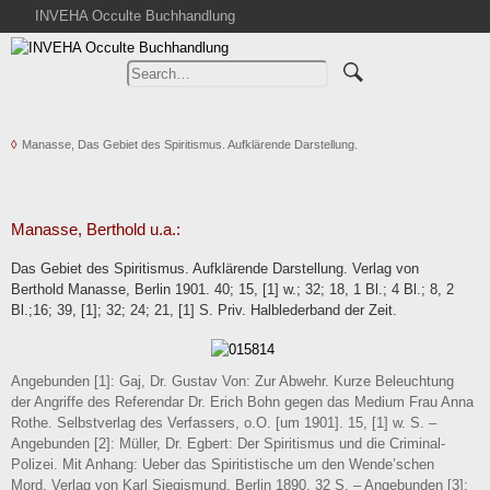
INVEHA Occulte Buchhandlung
Home
Advanced Search
Catalogs
Manasse, Das Gebiet des Spiritismus. Aufklärende Darstellung.
Cart
News
Purchase
Manasse, Berthold u.a.:
Abbreviations
Das Gebiet des Spiritismus. Aufklärende Darstellung. Verlag von
Contact
Berthold Manasse, Berlin 1901. 40; 15, [1] w.; 32; 18, 1 Bl.; 4 Bl.; 8, 2
Bl.;16; 39, [1]; 32; 24; 21, [1] S. Priv. Halblederband der Zeit.
Terms
Withdrawal
Privacy Policy
Angebunden [1]: Gaj, Dr. Gustav Von: Zur Abwehr. Kurze Beleuchtung
der Angriffe des Referendar Dr. Erich Bohn gegen das Medium Frau Anna
Imprint
Rothe. Selbstverlag des Verfassers, o.O. [um 1901]. 15, [1] w. S. –
Angebunden [2]: Müller, Dr. Egbert: Der Spiritismus und die Criminal-
Polizei. Mit Anhang: Ueber das Spiritistische um den Wende’schen
Mord. Verlag von Karl Siegismund, Berlin 1890. 32 S. – Angebunden [3]: