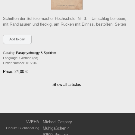
Schriften der Schleiermacher-Hochschule. Nr. 3. – Umschlag berieben,
mit Randläsuren und fleckig, am Rücken mit Einriss, bestoßen. Selten
Catalog:
Parapsychology & Spiritism
Language:
German (de)
Order Number:
015816
Price: 24,00 €
Show all articles
INVEHA
Michael Caspary
Mühlgäßchen 4
Occulte Buchhandlung
63633 Birstein