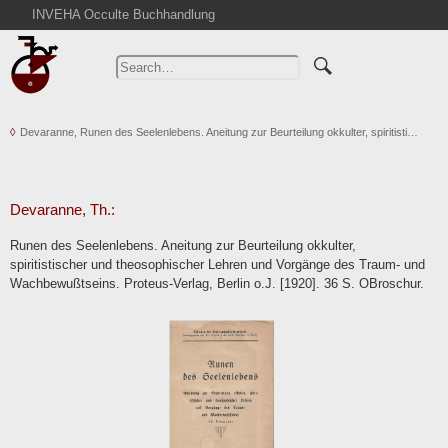
INVEHA Occulte Buchhandlung
Home
Advanced Search
Catalogs
Devaranne, Runen des Seelenlebens. Aneitung zur Beurteilung okkulter, spiritisti…
Cart
News
Purchase
Devaranne, Th.:
Abbreviations
Runen des Seelenlebens. Aneitung zur Beurteilung okkulter,
Contact
spiritistischer und theosophischer Lehren und Vorgänge des Traum- und
Wachbewußtseins. Proteus-Verlag, Berlin o.J. [1920]. 36 S. OBroschur.
Terms
Withdrawal
Privacy Policy
Imprint