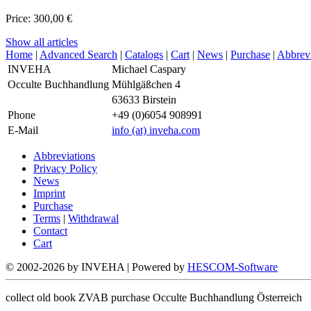
Price: 300,00 €
Show all articles
Home
|
Advanced Search
|
Catalogs
|
Cart
|
News
|
Purchase
|
Abbrevi
INVEHA
Michael Caspary
Occulte Buchhandlung
Mühlgäßchen 4
63633 Birstein
Phone
+49 (0)6054 908991
E-Mail
info
(at)
inveha.com
Abbreviations
Privacy Policy
News
Imprint
Purchase
Terms
|
Withdrawal
Contact
Cart
© 2002-2026 by INVEHA | Powered by
HESCOM-Software
collect old book ZVAB purchase Occulte Buchhandlung Österreich