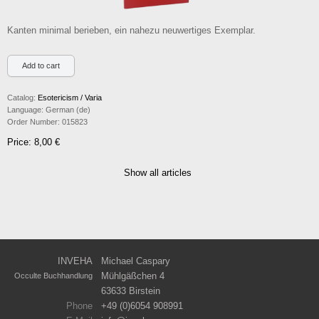
Kanten minimal berieben, ein nahezu neuwertiges Exemplar.
Catalog:
Esotericism / Varia
Language:
German (de)
Order Number:
015823
Price: 8,00 €
Show all articles
INVEHA
Michael Caspary
Mühlgäßchen 4
Occulte Buchhandlung
63633 Birstein
Phone
+49 (0)6054 908991