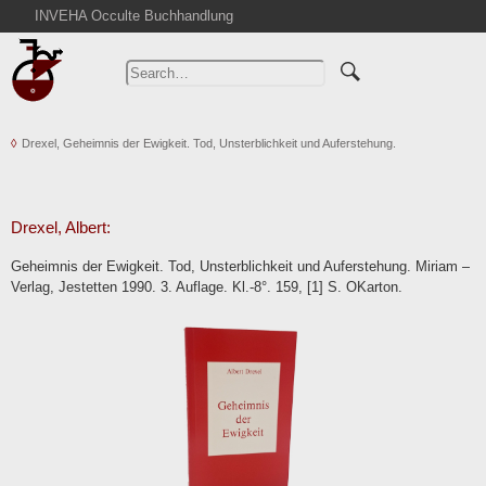
INVEHA Occulte Buchhandlung
Home
Advanced Search
Catalogs
Drexel, Geheimnis der Ewigkeit. Tod, Unsterblichkeit und Auferstehung.
Cart
News
Purchase
Drexel, Albert:
Abbreviations
Geheimnis der Ewigkeit. Tod, Unsterblichkeit und Auferstehung. Miriam –
Contact
Verlag, Jestetten 1990. 3. Auflage. Kl.-8°. 159, [1] S. OKarton.
Terms
Withdrawal
Privacy Policy
Imprint