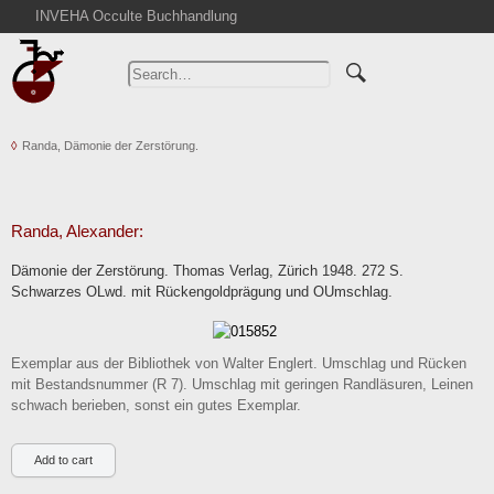
INVEHA Occulte Buchhandlung
Home
Advanced Search
Catalogs
Randa, Dämonie der Zerstörung.
Cart
News
Purchase
Randa, Alexander:
Abbreviations
Dämonie der Zerstörung. Thomas Verlag, Zürich 1948. 272 S.
Contact
Schwarzes OLwd. mit Rückengoldprägung und OUmschlag.
Terms
Withdrawal
Exemplar aus der Bibliothek von Walter Englert. Umschlag und Rücken
Privacy Policy
mit Bestandsnummer (R 7). Umschlag mit geringen Randläsuren, Leinen
schwach berieben, sonst ein gutes Exemplar.
Imprint