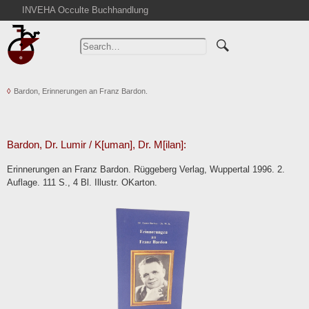
INVEHA Occulte Buchhandlung
Home
Advanced Search
Catalogs
Bardon, Erinnerungen an Franz Bardon.
Cart
News
Purchase
Bardon, Dr. Lumir / K[uman], Dr. M[ilan]:
Abbreviations
Erinnerungen an Franz Bardon. Rüggeberg Verlag, Wuppertal 1996. 2.
Contact
Auflage. 111 S., 4 Bl. Illustr. OKarton.
Terms
Withdrawal
Privacy Policy
Imprint