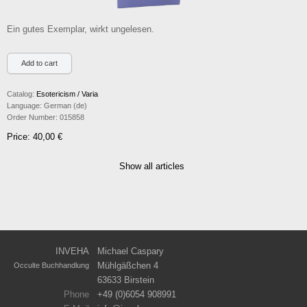
Ein gutes Exemplar, wirkt ungelesen.
Catalog:
Esotericism / Varia
Language:
German (de)
Order Number:
015858
Price: 40,00 €
Show all articles
INVEHA
Michael Caspary
Mühlgäßchen 4
Occulte Buchhandlung
63633 Birstein
Phone
+49 (0)6054 908991