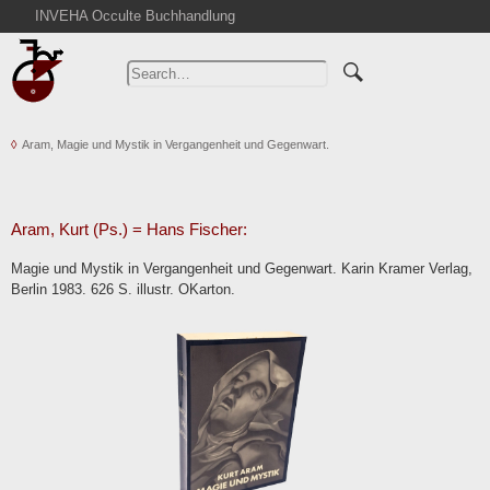
INVEHA Occulte Buchhandlung
Home
Advanced Search
Catalogs
Aram, Magie und Mystik in Vergangenheit und Gegenwart.
Cart
News
Purchase
Aram, Kurt (Ps.) = Hans Fischer:
Abbreviations
Magie und Mystik in Vergangenheit und Gegenwart. Karin Kramer Verlag,
Contact
Berlin 1983. 626 S. illustr. OKarton.
Terms
Withdrawal
Privacy Policy
Imprint