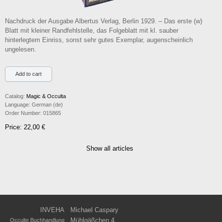
Nachdruck der Ausgabe Albertus Verlag, Berlin 1929. – Das erste (w)
Blatt mit kleiner Randfehlstelle, das Folgeblatt mit kl. sauber
hinterlegtem Einriss, sonst sehr gutes Exemplar, augenscheinlich
ungelesen.
Catalog:
Magic & Occulta
Language:
German (de)
Order Number:
015865
Price: 22,00 €
Show all articles
INVEHA
Michael Caspary
Mühlgäßchen 4
Occulte Buchhandlung