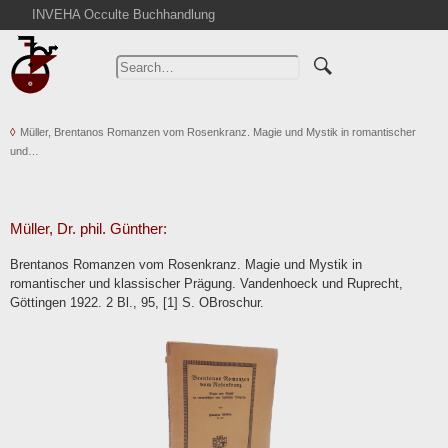
INVEHA Occulte Buchhandlung
Home
Advanced Search
Catalogs
Müller, Brentanos Romanzen vom Rosenkranz. Magie und Mystik in romantischer
Cart
und…
News
Purchase
Abbreviations
Müller, Dr. phil. Günther:
Contact
Brentanos Romanzen vom Rosenkranz. Magie und Mystik in
romantischer und klassischer Prägung. Vandenhoeck und Ruprecht,
Terms
Göttingen 1922. 2 Bl., 95, [1] S. OBroschur.
Withdrawal
Privacy Policy
Imprint