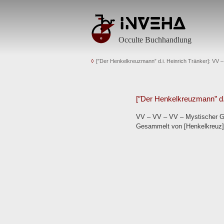
Occulte Buchhandlung
[″Der Henkelkreuzmann” d.i. Heinrich Tränker]: VV
[″Der Henkelkreuzmann” d.i
VV – VV – VV – Mystischer Glo
Gesammelt von [Henkelkreuz]. 