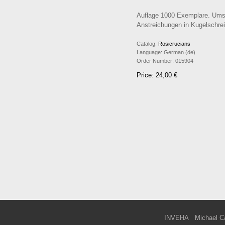
Auflage 1000 Exemplare. Umsch
Anstreichungen in Kugelschrei
Catalog:
Rosicrucians
Language:
German (de)
Order Number:
015904
Price: 24,00 €
INVEHA
Michael C