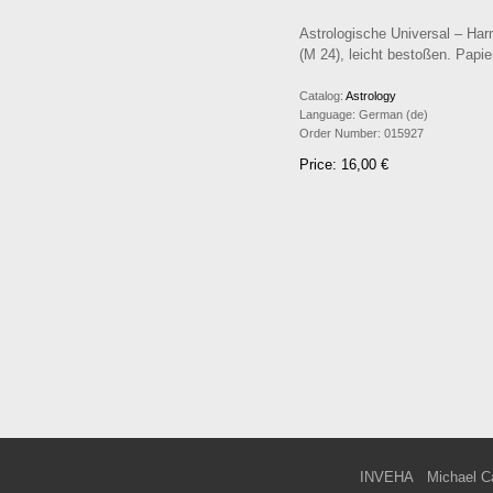
Astrologische Universal – Ha
(M 24), leicht bestoßen. Papier
Catalog:
Astrology
Language:
German (de)
Order Number:
015927
Price: 16,00 €
INVEHA
Michael C