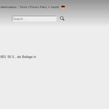
Abbreviations
Terms
Privacy Policy
Imprint
953. 56 S., als Beilage in