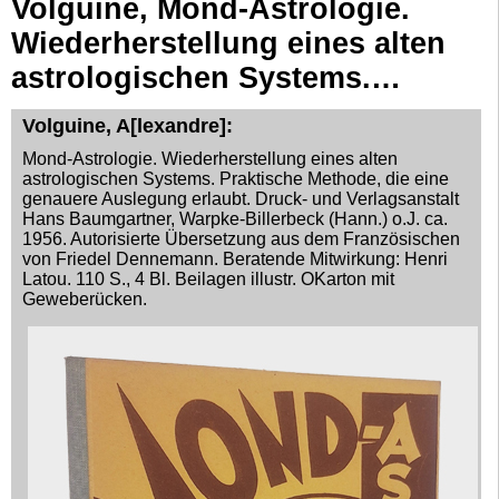
Volguine, Mond-Astrologie.
Advanced Search
Wiederherstellung eines alten
Catalogs
astrologischen Systems.…
Cart
Volguine, A[lexandre]:
News
Purchase
Mond-Astrologie. Wiederherstellung eines alten
astrologischen Systems. Praktische Methode, die eine
Abbreviations
genauere Auslegung erlaubt. Druck- und Verlagsanstalt
Hans Baumgartner, Warpke-Billerbeck (Hann.) o.J. ca.
Contact
1956. Autorisierte Übersetzung aus dem Französischen
Terms
von Friedel Dennemann. Beratende Mitwirkung: Henri
Latou. 110 S., 4 Bl. Beilagen illustr. OKarton mit
Withdrawal
Geweberücken.
Privacy Policy
Imprint