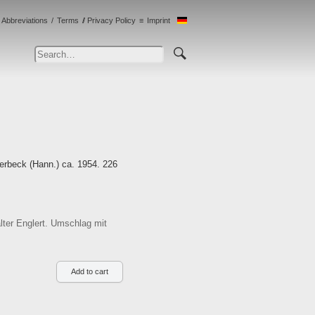
Abbreviations
Terms
Privacy Policy
Imprint
erbeck (Hann.) ca. 1954. 226
lter Englert. Umschlag mit