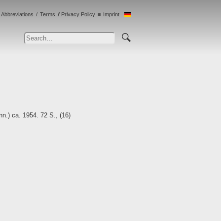
Abbreviations
Terms
Privacy Policy
Imprint
.) ca. 1954. 72 S., (16)