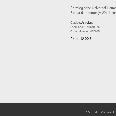
Astrologische Universal-Harmo
Bestandsnummer (A 29). Leich
Catalog:
Astrology
Language:
German (de)
Order Number:
015945
Price: 12,00 €
INVEHA
Michael C