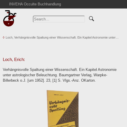
INVEHA Occulte Buchhandlung
Home
Advanced Search
Catalogs
Loch, Verhängnisvolle Spaltung einer Wissenschaft. Ein Kapitel Astronomie unter…
Cart
News
Purchase
Loch, Erich:
Abbreviations
Verhängnisvolle Spaltung einer Wissenschaft. Ein Kapitel Astronomie
Contact
unter astrologischer Beleuchtung. Baumgartner Verlag, Warpke-
Billerbeck o.J. [um 1952]. 23, [1] S. Vlgs.-Anz. OKarton.
Terms
Withdrawal
Privacy Policy
Imprint