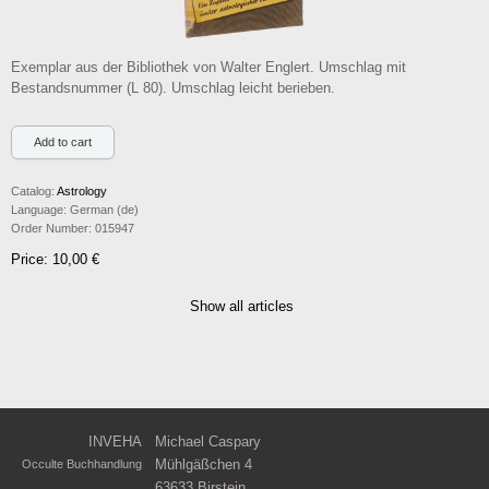
Exemplar aus der Bibliothek von Walter Englert. Umschlag mit
Bestandsnummer (L 80). Umschlag leicht berieben.
Catalog:
Astrology
Language:
German (de)
Order Number:
015947
Price: 10,00 €
Show all articles
INVEHA
Michael Caspary
Mühlgäßchen 4
Occulte Buchhandlung
63633 Birstein