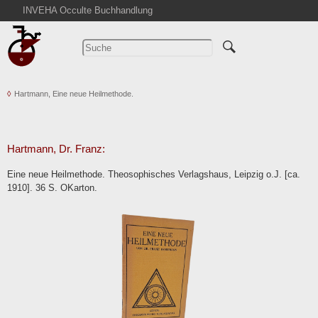
INVEHA Occulte Buchhandlung
Startseite
Detailsuche
Kataloge
Hartmann, Eine neue Heilmethode.
Warenkorb
Aktuelles
Ankauf
Hartmann, Dr. Franz:
Abkürzungen
Eine neue Heilmethode. Theosophisches Verlagshaus, Leipzig o.J. [ca.
Kontakt
1910]. 36 S. OKarton.
AGB
Widerruf
Datenschutz
Impressum