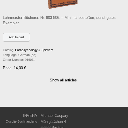
Lehrmeister-Bücherei. Nr. 803-806. – Minimal bestoßen, sonst gutes
Exemplar.
Catalog:
Parapsychology & Spiritism
Language:
German (de)
Order Number:
016011
Price: 14,00 €
Show all articles
INVEHA
Michael Caspary
Mühlgäßchen 4
Occulte Buchhandlung
63633 Birstein