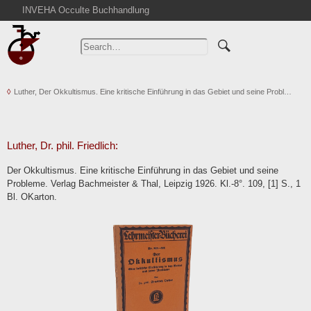
INVEHA Occulte Buchhandlung
Home
Advanced Search
Catalogs
Luther, Der Okkultismus. Eine kritische Einführung in das Gebiet und seine Probl…
Cart
News
Purchase
Luther, Dr. phil. Friedlich:
Abbreviations
Der Okkultismus. Eine kritische Einführung in das Gebiet und seine
Contact
Probleme. Verlag Bachmeister & Thal, Leipzig 1926. Kl.-8°. 109, [1] S., 1
Bl. OKarton.
Terms
Withdrawal
Privacy Policy
Imprint