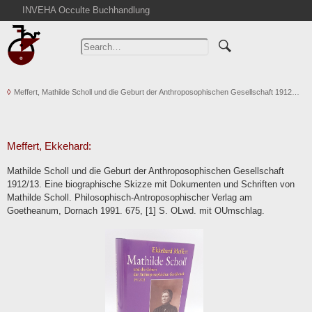
INVEHA Occulte Buchhandlung
Home
Advanced Search
Catalogs
Meffert, Mathilde Scholl und die Geburt der Anthroposophischen Gesellschaft 1912…
Cart
News
Purchase
Meffert, Ekkehard:
Abbreviations
Mathilde Scholl und die Geburt der Anthroposophischen Gesellschaft
Contact
1912/13. Eine biographische Skizze mit Dokumenten und Schriften von
Mathilde Scholl. Philosophisch-Antroposophischer Verlag am
Terms
Goetheanum, Dornach 1991. 675, [1] S. OLwd. mit OUmschlag.
Withdrawal
Privacy Policy
Imprint