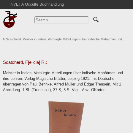
INVEHA Occulte Buchhandlung
Home
Advanced Search
Catalogs
Scatcherd, Meister in Indien. Verbürgte Mitteilungen über indische Mahâtmas und…
Cart
News
Purchase
Scatcherd, F[elicia] R.:
Abbreviations
Meister in Indien. Verbürgte Mitteilungen über indische Mahâtmas und
Contact
ihre Lehren. Verlag Magische Blätter, Leipzig 1921. Ins Deutsche
übertragen von Paul Behnke, Alfred Müller und Edgar Treusein. Mit 1
Terms
Abbildung. 1 Bl. (Frontispiz), 37 S, 3 S. Vlgs.-Anz. OKarton.
Withdrawal
Privacy Policy
Imprint