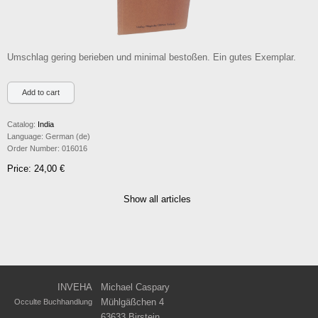
Umschlag gering berieben und minimal bestoßen. Ein gutes Exemplar.
Catalog:
India
Language:
German (de)
Order Number:
016016
Price: 24,00 €
Show all articles
INVEHA
Michael Caspary
Mühlgäßchen 4
Occulte Buchhandlung
63633 Birstein