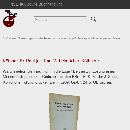
INVEHA Occulte Buchhandlung
Home
Advanced Search
Catalogs
Köthner, Warum gehört die Frau nicht in die Loge? Beitrag zur Lösung eines Mensc…
Cart
News
Purchase
Köthner, Br. Paul (d.i. Paul Wilhelm Albert Köthner):
Abbreviations
Warum gehört die Frau nicht in die Loge? Beitrag zur Lösung eines
Contact
Menschheitsproblems. Gedruckt bei den BBrn. E. S. Mittler & Sohn,
Königliche Hofbuchdrucker, Berlin 1909. Gr.-8°. 24 S. OBroschur.
Terms
Withdrawal
Privacy Policy
Imprint