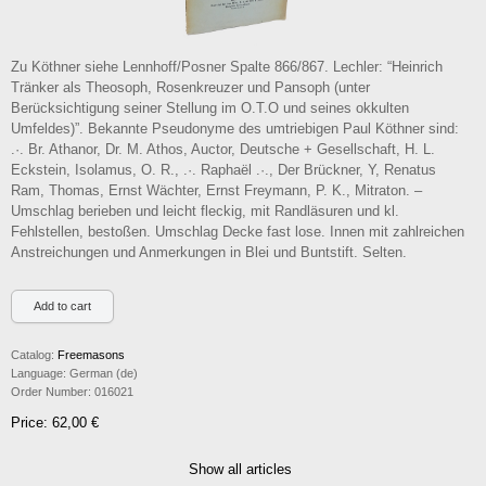
Zu Köthner siehe Lennhoff/Posner Spalte 866/867. Lechler: “Heinrich
Tränker als Theosoph, Rosenkreuzer und Pansoph (unter
Berücksichtigung seiner Stellung im O.T.O und seines okkulten
Umfeldes)”. Bekannte Pseudonyme des umtriebigen Paul Köthner sind:
.·. Br. Athanor, Dr. M. Athos, Auctor, Deutsche + Gesellschaft, H. L.
Eckstein, Isolamus, O. R., .·. Raphaël .·., Der Brückner, Y, Renatus
Ram, Thomas, Ernst Wächter, Ernst Freymann, P. K., Mitraton. –
Umschlag berieben und leicht fleckig, mit Randläsuren und kl.
Fehlstellen, bestoßen. Umschlag Decke fast lose. Innen mit zahlreichen
Anstreichungen und Anmerkungen in Blei und Buntstift. Selten.
Catalog:
Freemasons
Language:
German (de)
Order Number:
016021
Price: 62,00 €
Show all articles